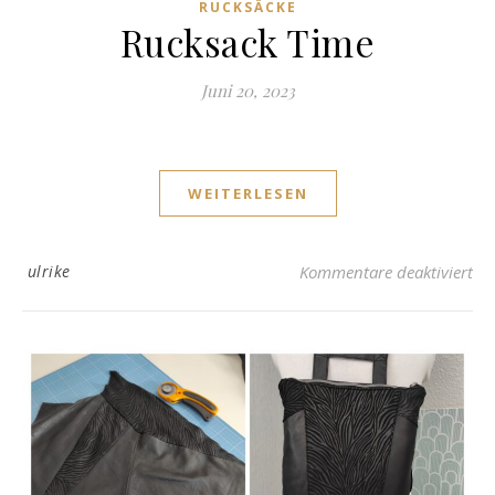
RUCKSÄCKE
Rucksack Time
Juni 20, 2023
WEITERLESEN
für
ulrike
Kommentare deaktiviert