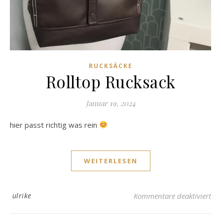
RUCKSÄCKE
Rolltop Rucksack
Januar 19, 2024
hier passt richtig was rein
WEITERLESEN
für
ulrike
Kommentare deaktiviert