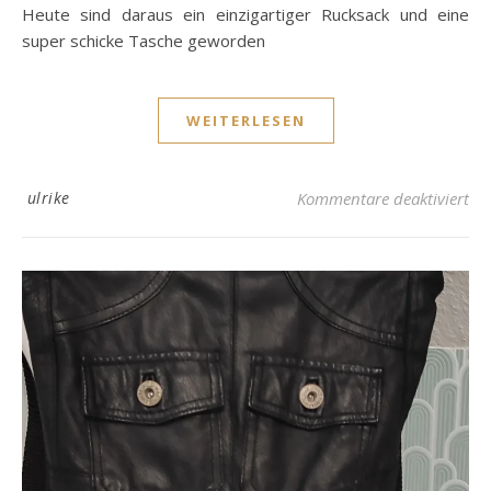
Heute sind daraus ein einzigartiger Rucksack und eine
super schicke Tasche geworden
WEITERLESEN
fü
ulrike
Kommentare deaktiviert