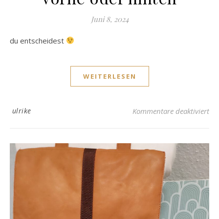
Juni 8, 2024
du entscheidest
WEITERLESEN
für
ulrike
Kommentare deaktiviert