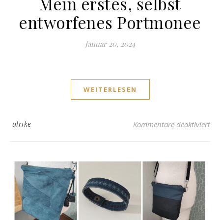
Mein erstes, selbst
entworfenes Portmonee
Januar 20, 2024
WEITERLESEN
für
ulrike
Kommentare deaktiviert