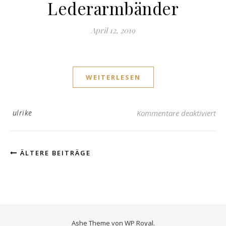
Lederarmbänder
April 12, 2019
WEITERLESEN
fü
ulrike
Kommentare deaktiviert
ÄLTERE BEITRÄGE
Ashe Theme von
WP Royal
.