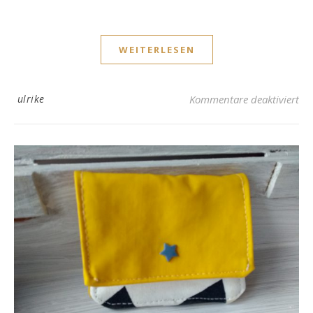
WEITERLESEN
fü
ulrike
Kommentare deaktiviert