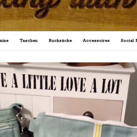
mine
Taschen
Rucksäcke
Accessoires
Social 